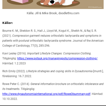
Källa: Jill & Mike Brook, doodlethru.com
Källor:
Bourne K. M., Sheldon R. S., Hall J., Lloyd M., Kogut K., Sheikh N., & Raj S. R.
(2021).
Compression garment reduces orthostatic tachycardia and symptoms in
patients with postural orthostatic tachycardia syndrome
. Journal of the American
College of Cardiology, 77(3), 285-296.
Kavi Lesley (2016).
Important Lifestyle Changes: Compression Clothing.
Tillgänglig:
https://www.potsuk.org/managingpots/compression-clothing/
.
Hämtad: 1.2.2023
Rich Emily (2022).
Lifestyle strategies and coping skills in Dysautonomia
[muntl.],
föreläsning: 16.7.2022.
Rowe Peter C. (
2014). General information brochure on orthostatic intolerance and
its treatments.
Tillgänglig
:
http://www.dysautonomiainternational.org/pdf/RoweOIsummary.pdf
. Hämtad:
10.10.2022.