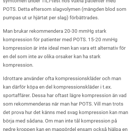
symtomen under TILT-test hos vuxna patienter med
POTS. Detta eftersom slagvolymen (mängden blod som
pumpas ut ur hjärtat per slag) förbättrades.
Man brukar rekommendera 20-30 mmHg stark
kompression för patienter med POTS. 15-20 mmHg
kompression är inte ideal men kan vara ett alternativ för
en del som inte av olika orsaker kan ha stark
kompression.
Idrottare använder ofta kompressionskläder och man
kan därför köpa en del kompressionskläder i t.ex.
sportaffärer. Dessa har oftast lägre kompression än vad
som rekommenderas när man har POTS. Vill man trots
det prova hur det känns med svag kompression kan man
börja med sådana. Om man inte tål kompression på
nedre kroppen kan en maggördel ensam också hjälpa en