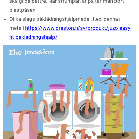
ska glida bättre. När strumpan är på tar man bort
plastpåsen.
Olika slags påklädningshjälpmedel, t.ex. denna i
metall
https://www.preston.fi/sv/produkt/juzo-easy-
fit-pakladningshjalp/