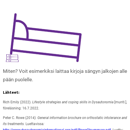
Miten? Voit esimerkiksi laittaa kirjoja sängyn jalkojen alle
pään puolelle.
Lähteet:
Rich Emily (2022).
Lifestyle strategies and coping skills in Dysautonomia
[muntl.],
föreläsning: 16.7.2022.
Peter C. Rowe (
2014). General information brochure on orthostatic intolerance and
its treatments.
Luettavissa
:
http://www.dysautonomiainternational.org/pdf/RoweOIsummary.pdf
. Luettu: