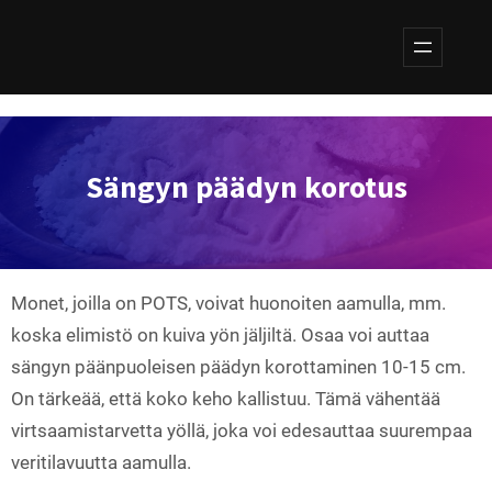
Siirry
sisältöön
Sängyn päädyn korotus
Monet, joilla on POTS, voivat huonoiten aamulla, mm.
koska elimistö on kuiva yön jäljiltä. Osaa voi auttaa
sängyn päänpuoleisen päädyn korottaminen 10-15 cm.
On tärkeää, että koko keho kallistuu. Tämä vähentää
virtsaamistarvetta yöllä, joka voi edesauttaa suurempaa
veritilavuutta aamulla.