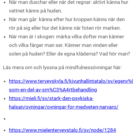
När man duschar eller när det regnar: aktivt känna hur
vattnet känns på huden.
När man går: känna efter hur kroppen känns när den
rör på sig eller hur det känns när foten rör marken.
När man är i skogen: märka vilka dofter man känner
och vilka färger man ser. Känner man vinden eller
solen på huden? Eller de egna kläderna? Vad hör man?
Läs mera om och lyssna på mindfulnessövningar här:
https://www.terveyskyla.fi/kivunhallintatalo/sv/egen
som-en-del-av-sm%C3%A4rtbehandling
https://mieli.fi/sv/stark-den-psykiska-
halsan/ovningar/ovningar-for-medveten-narvaro/
https://www.mielenterveystalo.fi/sv/node/1284