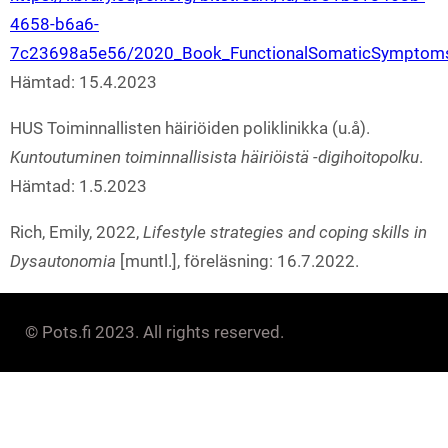
4658-b6a6-
7c23698a5e56/2020_Book_FunctionalSomaticSymptoms
Hämtad: 15.4.2023
HUS Toiminnallisten häiriöiden poliklinikka (u.å).
Kuntoutuminen toiminnallisista häiriöistä -digihoitopolku
.
Hämtad: 1.5.2023
Rich, Emily, 2022,
Lifestyle strategies and coping skills in
Dysautonomia
[muntl.], föreläsning: 16.7.2022.
© Pots.fi 2023. All rights reserved.